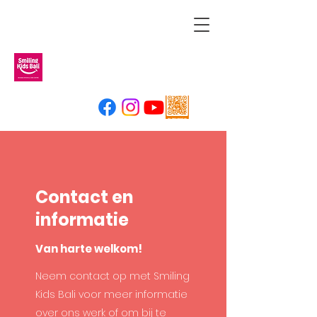
Contact en
informatie
Van harte welkom!
Neem contact op met Smiling
Kids Bali voor meer informatie
over ons werk of om bij te