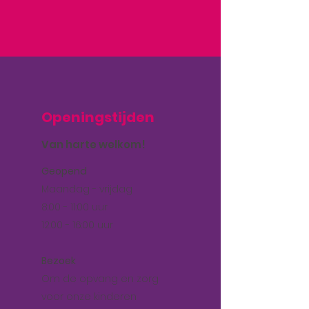
Openingstijden
Van harte welkom!
Geopend
Maandag - vrijdag
8:00 - 11:00 uur
12:00 - 16:00 uur
Bezoek
Om de opvang en zorg
voor onze kinderen