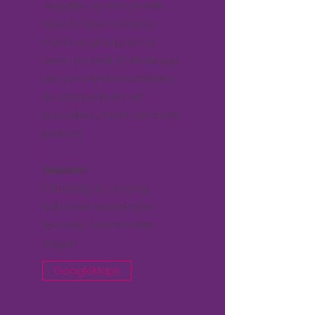
dagelijks op een goede
wijze te laten verlopen
horen wij graag van te
voren via mail of whatsapp
als u ons kinderrevalidatie-
en zorgcentrum wilt
bezoeken. U bent van harte
welkom.
Gesloten
Zaterdag en zondag
Nationale feestdagen
Speciale ceremoniële
dagen
GoogleMaps