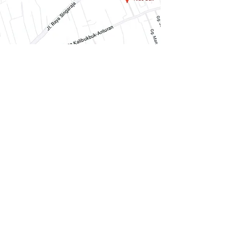
GoogleMaps
Uw steun is van harte
welkom!
It feels good to help!
Contact